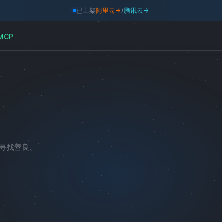
已上架
阿里云
/
腾讯云
MCP
寻找善良、