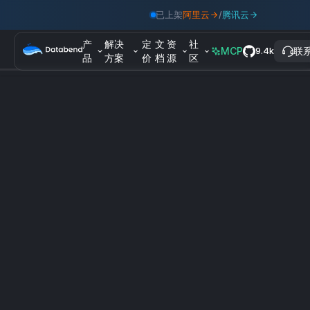
已上架
阿里云
/
腾讯云
产
解决
定
文
资
社
MCP
联
9.4k
品
方案
价
档
源
区
博客
活动预告 |